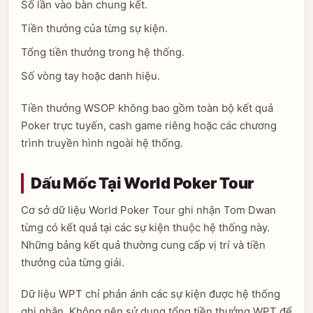
Số lần vào bàn chung kết.
Tiền thưởng của từng sự kiện.
Tổng tiền thưởng trong hệ thống.
Số vòng tay hoặc danh hiệu.
Tiền thưởng WSOP không bao gồm toàn bộ kết quả
Poker trực tuyến, cash game riêng hoặc các chương
trình truyền hình ngoài hệ thống.
Dấu Mốc Tại World Poker Tour
Cơ sở dữ liệu World Poker Tour ghi nhận Tom Dwan
từng có kết quả tại các sự kiện thuộc hệ thống này.
Những bảng kết quả thường cung cấp vị trí và tiền
thưởng của từng giải.
Dữ liệu WPT chỉ phản ánh các sự kiện được hệ thống
ghi nhận. Không nên sử dụng tổng tiền thưởng WPT để