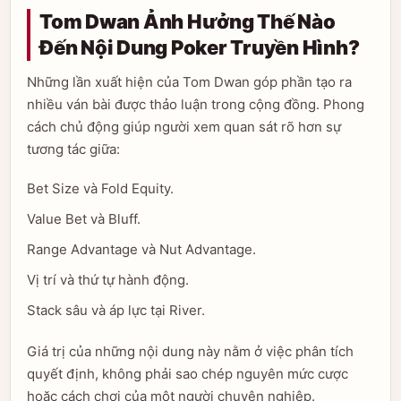
Tom Dwan Ảnh Hưởng Thế Nào
Đến Nội Dung Poker Truyền Hình?
Những lần xuất hiện của Tom Dwan góp phần tạo ra
nhiều ván bài được thảo luận trong cộng đồng. Phong
cách chủ động giúp người xem quan sát rõ hơn sự
tương tác giữa:
Bet Size và Fold Equity.
Value Bet và Bluff.
Range Advantage và Nut Advantage.
Vị trí và thứ tự hành động.
Stack sâu và áp lực tại River.
Giá trị của những nội dung này nằm ở việc phân tích
quyết định, không phải sao chép nguyên mức cược
hoặc cách chơi của một người chuyên nghiệp.