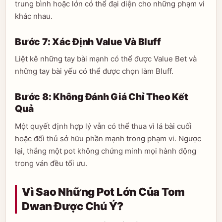
trung bình hoặc lớn có thể đại diện cho những phạm vi
khác nhau.
Bước 7: Xác Định Value Và Bluff
Liệt kê những tay bài mạnh có thể được Value Bet và
những tay bài yếu có thể được chọn làm Bluff.
Bước 8: Không Đánh Giá Chỉ Theo Kết
Quả
Một quyết định hợp lý vẫn có thể thua vì lá bài cuối
hoặc đối thủ sở hữu phần mạnh trong phạm vi. Ngược
lại, thắng một pot không chứng minh mọi hành động
trong ván đều tối ưu.
Vì Sao Những Pot Lớn Của Tom
Dwan Được Chú Ý?