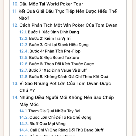
Dấu Mốc Tại World Poker Tour
Kết Quả Giải Đấu Trực Tiếp Nên Được Hiểu Thế
Nào?
Cách Phân Tích Một Ván Poker Của Tom Dwan
Bước 1: Xác Định Định Dạng
Bước 2: Kiểm Tra Vị Trí
Bước 3: Ghi Lại Stack Hiệu Dụng
Bước 4: Phân Tích Pre-Flop
Bước 5: Đọc Board Texture
Bước 6: Theo Dõi Kích Thước Cược
Bước 7: Xác Định Value Và Bluff
Bước 8: Không Đánh Giá Chỉ Theo Kết Quả
Vì Sao Những Pot Lớn Của Tom Dwan Được
Chú Ý?
Những Điều Người Mới Không Nên Sao Chép
Máy Móc
Tham Gia Quá Nhiều Tay Bài
Cược Lớn Chỉ Để Tỏ Ra Chủ Động
Bluff Qua Mọi Vòng
Call Chỉ Vì Cho Rằng Đối Thủ Đang Bluff