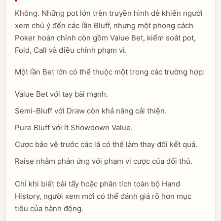
Không. Những pot lớn trên truyền hình dễ khiến người
xem chú ý đến các lần Bluff, nhưng một phong cách
Poker hoàn chỉnh còn gồm Value Bet, kiểm soát pot,
Fold, Call và điều chỉnh phạm vi.
Một lần Bet lớn có thể thuộc một trong các trường hợp:
Value Bet với tay bài mạnh.
Semi-Bluff với Draw còn khả năng cải thiện.
Pure Bluff với ít Showdown Value.
Cược bảo vệ trước các lá có thể làm thay đổi kết quả.
Raise nhằm phản ứng với phạm vi cược của đối thủ.
Chỉ khi biết bài tẩy hoặc phân tích toàn bộ Hand
History, người xem mới có thể đánh giá rõ hơn mục
tiêu của hành động.