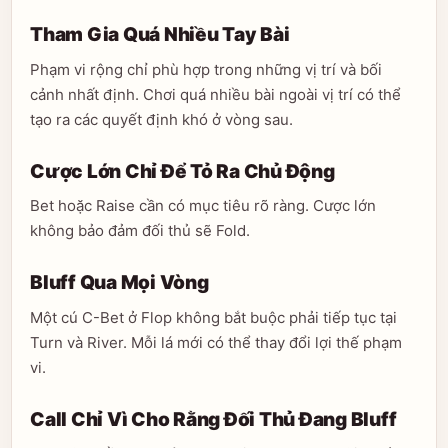
Tham Gia Quá Nhiều Tay Bài
Phạm vi rộng chỉ phù hợp trong những vị trí và bối
cảnh nhất định. Chơi quá nhiều bài ngoài vị trí có thể
tạo ra các quyết định khó ở vòng sau.
Cược Lớn Chỉ Để Tỏ Ra Chủ Động
Bet hoặc Raise cần có mục tiêu rõ ràng. Cược lớn
không bảo đảm đối thủ sẽ Fold.
Bluff Qua Mọi Vòng
Một cú C-Bet ở Flop không bắt buộc phải tiếp tục tại
Turn và River. Mỗi lá mới có thể thay đổi lợi thế phạm
vi.
Call Chỉ Vì Cho Rằng Đối Thủ Đang Bluff