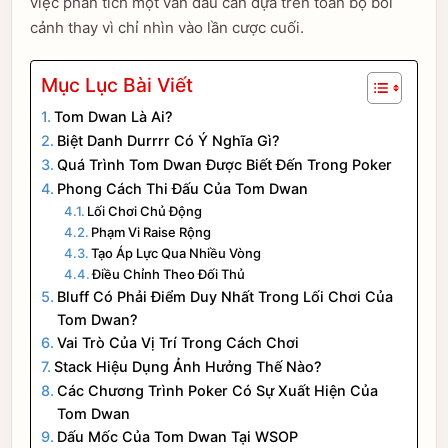
việc phân tích một ván đấu cần dựa trên toàn bộ bối
cảnh thay vì chỉ nhìn vào lần cược cuối.
Mục Lục Bài Viết
Tom Dwan Là Ai?
Biệt Danh Durrrr Có Ý Nghĩa Gì?
Quá Trình Tom Dwan Được Biết Đến Trong Poker
Phong Cách Thi Đấu Của Tom Dwan
Lối Chơi Chủ Động
Phạm Vi Raise Rộng
Tạo Áp Lực Qua Nhiều Vòng
Điều Chỉnh Theo Đối Thủ
Bluff Có Phải Điểm Duy Nhất Trong Lối Chơi Của
Tom Dwan?
Vai Trò Của Vị Trí Trong Cách Chơi
Stack Hiệu Dụng Ảnh Hưởng Thế Nào?
Các Chương Trình Poker Có Sự Xuất Hiện Của
Tom Dwan
Dấu Mốc Của Tom Dwan Tại WSOP