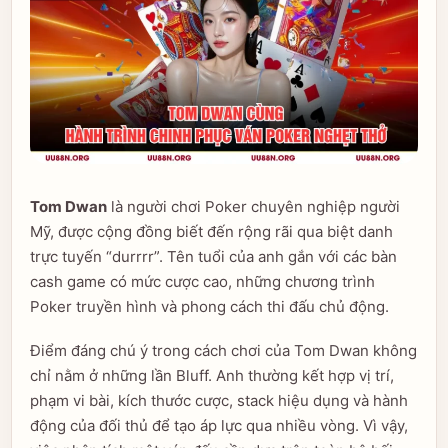
Tom Dwan
là người chơi Poker chuyên nghiệp người
Mỹ, được cộng đồng biết đến rộng rãi qua biệt danh
trực tuyến “durrrr”. Tên tuổi của anh gắn với các bàn
cash game có mức cược cao, những chương trình
Poker truyền hình và phong cách thi đấu chủ động.
Điểm đáng chú ý trong cách chơi của Tom Dwan không
chỉ nằm ở những lần Bluff. Anh thường kết hợp vị trí,
phạm vi bài, kích thước cược, stack hiệu dụng và hành
động của đối thủ để tạo áp lực qua nhiều vòng. Vì vậy,