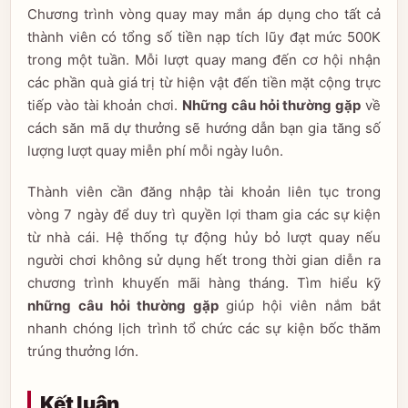
Chương trình vòng quay may mắn áp dụng cho tất cả
thành viên có tổng số tiền nạp tích lũy đạt mức 500K
trong một tuần. Mỗi lượt quay mang đến cơ hội nhận
các phần quà giá trị từ hiện vật đến tiền mặt cộng trực
tiếp vào tài khoản chơi.
Những câu hỏi thường gặp
về
cách săn mã dự thưởng sẽ hướng dẫn bạn gia tăng số
lượng lượt quay miễn phí mỗi ngày luôn.
Thành viên cần đăng nhập tài khoản liên tục trong
vòng 7 ngày để duy trì quyền lợi tham gia các sự kiện
từ nhà cái. Hệ thống tự động hủy bỏ lượt quay nếu
người chơi không sử dụng hết trong thời gian diễn ra
chương trình khuyến mãi hàng tháng. Tìm hiểu kỹ
những câu hỏi thường gặp
giúp hội viên nắm bắt
nhanh chóng lịch trình tổ chức các sự kiện bốc thăm
trúng thưởng lớn.
Kết luận