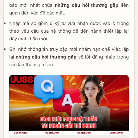
báo mới nhất chứa
những câu hỏi thường gặp
liên
quan đến vấn đề bảo mật.
Nhập mã số gồm 6 ký tự vừa nhận được vào ô trống
theo yêu cầu của hệ thống để tiến hành thiết lập lại
dãy mật khẩu mới.
Ghi nhớ thông tin truy cập mới nhằm hạn chế việc lặp
lại
những câu hỏi thường gặp
về lỗi đăng nhập trong
các lần tham gia sau.