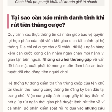
Cách khôi phục mật khẩu tài khoản giải trí nhanh
Tại sao cần xác minh danh tính khi
rút tiền thắng cược?
Quy trình xác thực thông tin cá nhân giúp bảo vệ quyền
lợi hợp pháp của hội viên khi giao dịch tài chính tại hệ
thống. Địa chỉ cá cược cần đối chiếu dữ liệu ngân hàng
kèm căn cước công dân nhằm ngăn chặn mọi hành vi
gian lận bên ngoài.
Những câu hỏi thường gặp
về vấn
đề bảo mật xuất phát từ mong muốn đảm bảo an toàn
tuyệt đối cho dòng tiền người chơi.
Hệ thống tự động kiểm tra tính trùng khớp của tên chủ
tài khoản thụ hưởng cùng thông tin đăng ký ban đầu tại
trang chủ. Việc cung cấp ảnh chụp giấy tờ tùy thân rõ
nét giúp rút ngắn thời gian phê duyệt lệnh rút tiền về ví
cá nhân. Bộ phận kiểm soát rủi ro dựa vào
những câu