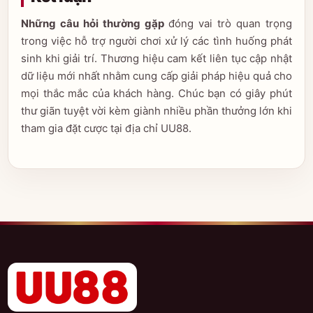
Những câu hỏi thường gặp
đóng vai trò quan trọng
trong việc hỗ trợ người chơi xử lý các tình huống phát
sinh khi giải trí. Thương hiệu cam kết liên tục cập nhật
dữ liệu mới nhất nhằm cung cấp giải pháp hiệu quả cho
mọi thắc mắc của khách hàng. Chúc bạn có giây phút
thư giãn tuyệt vời kèm giành nhiều phần thưởng lớn khi
tham gia đặt cược tại địa chỉ UU88.