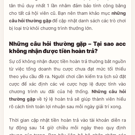
tân thủ duy nhất 1 lần nhằm đảm bảo tính công bằng
cho tất cả hội viên cũ. Bạn nên tham khảo mục
những
câu hỏi thường gặp
để cập nhật danh sách các trò chơi
bị loại trừ khỏi chương trình thưởng lớn.
Những câu hỏi thường gặp – Tại sao acc
không nhận được tiền hoàn trả?
Sự cố không nhận được tiền hoàn trả thường bắt nguồn
từ việc tổng doanh thu cược chưa đạt mức tối thiểu
theo yêu cầu đề ra. Người chơi cần kiểm tra lịch sử đặt
cược để xác định các vé cược hợp lệ được tính vào
chương trình ưu đãi của hệ thống.
Những câu hỏi
thường gặp
về tỷ lệ hoàn trả sẽ giúp thành viên hiểu
rõ cách tính toán lợi nhuận sau mỗi ngày giải trí xong.
Thời gian cập nhật tiền hoàn trả vào tài khoản diễn ra
tự động sau 14 giờ chiều mỗi ngày theo quy định