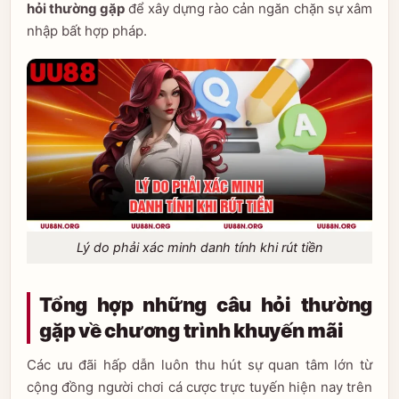
hỏi thường gặp
để xây dựng rào cản ngăn chặn sự xâm
nhập bất hợp pháp.
Lý do phải xác minh danh tính khi rút tiền
Tổng hợp những câu hỏi thường
gặp về chương trình khuyến mãi
Các ưu đãi hấp dẫn luôn thu hút sự quan tâm lớn từ
cộng đồng người chơi cá cược trực tuyến hiện nay trên