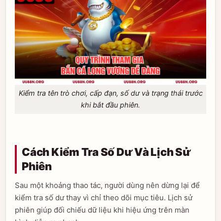
Kiểm tra tên trò chơi, cấp đạn, số dư và trạng thái trước
khi bắt đầu phiên.
Cách Kiểm Tra Số Dư Và Lịch Sử
Phiên
Sau một khoảng thao tác, người dùng nên dừng lại để
kiểm tra số dư thay vì chỉ theo dõi mục tiêu. Lịch sử
phiên giúp đối chiếu dữ liệu khi hiệu ứng trên màn