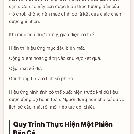
cạnh. Con số này cần được hiểu theo hướng dẫn của
trò chơi, không nên mặc định đó là kết quả chắc chắn
được ghi nhận.
Khi mục tiêu được xử lý, giao diện có thể:
Hiển thị hiệu ứng mục tiêu biến mất.
Cộng điểm hoặc giá trị vào khu vực kết quả.
Cập nhật số dư.
Ghi thông tin vào lịch sử phiên.
Hiệu ứng hình ảnh có thể xuất hiện trước khi dữ liệu
được đồng bộ hoàn toàn. Người dùng nên chờ số dư và
lịch sử cập nhật rồi mới tiếp tục đối chiếu.
Quy Trình Thực Hiện Một Phiên
Bắn Cá