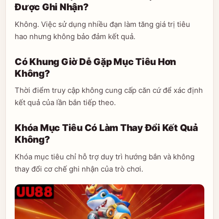
Được Ghi Nhận?
Không. Việc sử dụng nhiều đạn làm tăng giá trị tiêu
hao nhưng không bảo đảm kết quả.
Có Khung Giờ Dễ Gặp Mục Tiêu Hơn
Không?
Thời điểm truy cập không cung cấp căn cứ để xác định
kết quả của lần bắn tiếp theo.
Khóa Mục Tiêu Có Làm Thay Đổi Kết Quả
Không?
Khóa mục tiêu chỉ hỗ trợ duy trì hướng bắn và không
thay đổi cơ chế ghi nhận của trò chơi.