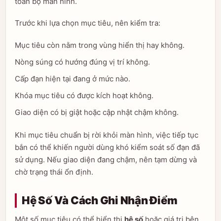
toàn bộ màn hình.
Trước khi lựa chọn mục tiêu, nên kiểm tra:
Mục tiêu còn nằm trong vùng hiển thị hay không.
Nòng súng có hướng đúng vị trí không.
Cấp đạn hiện tại đang ở mức nào.
Khóa mục tiêu có được kích hoạt không.
Giao diện có bị giật hoặc cập nhật chậm không.
Khi mục tiêu chuẩn bị rời khỏi màn hình, việc tiếp tục
bắn có thể khiến người dùng khó kiểm soát số đạn đã
sử dụng. Nếu giao diện đang chậm, nên tạm dừng và
chờ trạng thái ổn định.
Hệ Số Và Cách Ghi Nhận Điểm
Một số mục tiêu có thể hiển thị
hệ số
hoặc giá trị bên