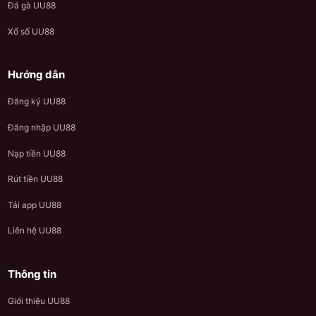
Đá gà UU88
Xổ số UU88
Hướng dẫn
Đăng ký UU88
Đăng nhập UU88
Nạp tiền UU88
Rút tiền UU88
Tải app UU88
Liên hệ UU88
Thông tin
Giới thiệu UU88