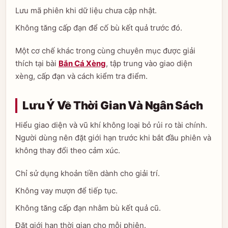
Lưu mã phiên khi dữ liệu chưa cập nhật.
Không tăng cấp đạn để cố bù kết quả trước đó.
Một cơ chế khác trong cùng chuyên mục được giải
thích tại bài
Bắn Cá Xèng
, tập trung vào giao diện
xèng, cấp đạn và cách kiểm tra điểm.
Lưu Ý Về Thời Gian Và Ngân Sách
Hiểu giao diện và vũ khí không loại bỏ rủi ro tài chính.
Người dùng nên đặt giới hạn trước khi bắt đầu phiên và
không thay đổi theo cảm xúc.
Chỉ sử dụng khoản tiền dành cho giải trí.
Không vay mượn để tiếp tục.
Không tăng cấp đạn nhằm bù kết quả cũ.
Đặt giới hạn thời gian cho mỗi phiên.