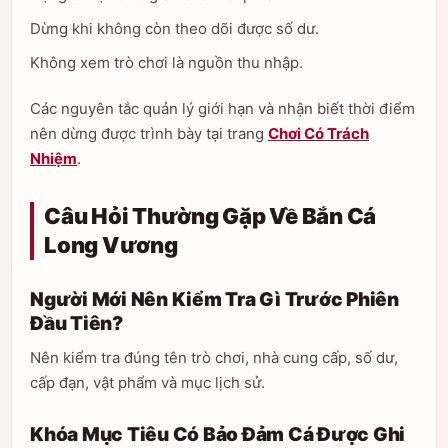
Dừng khi không còn theo dõi được số dư.
Không xem trò chơi là nguồn thu nhập.
Các nguyên tắc quản lý giới hạn và nhận biết thời điểm
nên dừng được trình bày tại trang
Chơi Có Trách
Nhiệm
.
Câu Hỏi Thường Gặp Về Bắn Cá
Long Vương
Người Mới Nên Kiểm Tra Gì Trước Phiên
Đầu Tiên?
Nên kiểm tra đúng tên trò chơi, nhà cung cấp, số dư,
cấp đạn, vật phẩm và mục lịch sử.
Khóa Mục Tiêu Có Bảo Đảm Cá Được Ghi