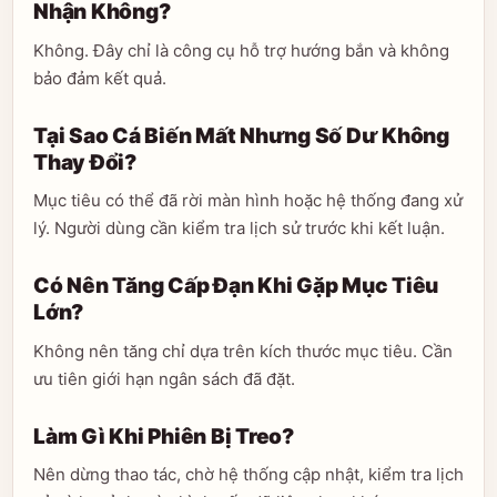
Nhận Không?
Không. Đây chỉ là công cụ hỗ trợ hướng bắn và không
bảo đảm kết quả.
Tại Sao Cá Biến Mất Nhưng Số Dư Không
Thay Đổi?
Mục tiêu có thể đã rời màn hình hoặc hệ thống đang xử
lý. Người dùng cần kiểm tra lịch sử trước khi kết luận.
Có Nên Tăng Cấp Đạn Khi Gặp Mục Tiêu
Lớn?
Không nên tăng chỉ dựa trên kích thước mục tiêu. Cần
ưu tiên giới hạn ngân sách đã đặt.
Làm Gì Khi Phiên Bị Treo?
Nên dừng thao tác, chờ hệ thống cập nhật, kiểm tra lịch