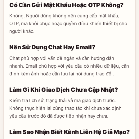
Có Cần Gửi Mật Khẩu Hoặc OTP Không?
Không. Người dùng không nên cung cấp mật khẩu,
OTP, mã khôi phục hoặc quyền điều khiển thiết bị cho
người khác.
Nên Sử Dụng Chat Hay Email?
Chat phù hợp với vấn đề ngắn và cần hướng dẫn
nhanh. Email phù hợp với yêu cầu có nhiều dữ liệu, cần
đính kèm ảnh hoặc cần lưu lại nội dung trao đổi.
Làm Gì Khi Giao Dịch Chưa Cập Nhật?
Kiểm tra lịch sử, trạng thái và mã giao dịch trước.
Không thực hiện lại cùng thao tác khi chưa xác định
yêu cầu trước đó đã được tiếp nhận hay chưa.
Làm Sao Nhận Biết Kênh Liên Hệ Giả Mạo?