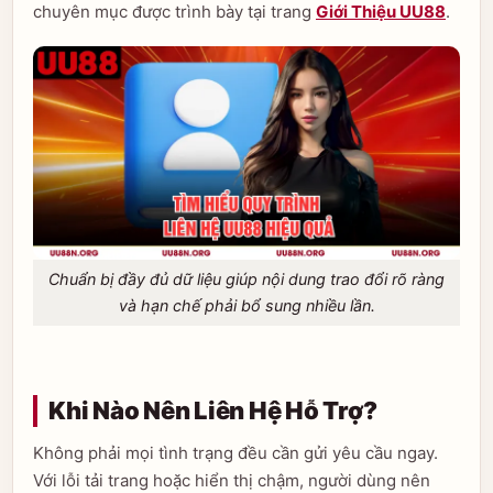
chuyên mục được trình bày tại trang
Giới Thiệu UU88
.
Chuẩn bị đầy đủ dữ liệu giúp nội dung trao đổi rõ ràng
và hạn chế phải bổ sung nhiều lần.
Khi Nào Nên Liên Hệ Hỗ Trợ?
Không phải mọi tình trạng đều cần gửi yêu cầu ngay.
Với lỗi tải trang hoặc hiển thị chậm, người dùng nên