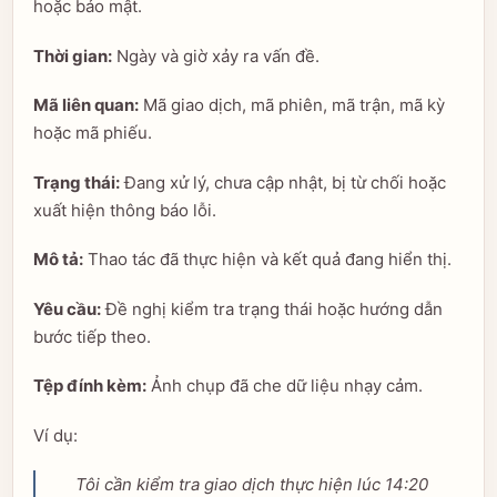
hoặc bảo mật.
Thời gian:
Ngày và giờ xảy ra vấn đề.
Mã liên quan:
Mã giao dịch, mã phiên, mã trận, mã kỳ
hoặc mã phiếu.
Trạng thái:
Đang xử lý, chưa cập nhật, bị từ chối hoặc
xuất hiện thông báo lỗi.
Mô tả:
Thao tác đã thực hiện và kết quả đang hiển thị.
Yêu cầu:
Đề nghị kiểm tra trạng thái hoặc hướng dẫn
bước tiếp theo.
Tệp đính kèm:
Ảnh chụp đã che dữ liệu nhạy cảm.
Ví dụ:
Tôi cần kiểm tra giao dịch thực hiện lúc 14:20