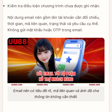
Kiểm tra điều kiện chương trình chưa được ghi nhận.
Nội dung email nên gồm tên tài khoản cần đối chiếu,
thời gian, mã liên quan, trạng thái và yêu cầu cụ thể.
Không gửi mật khẩu hoặc OTP trong email.
Email nên có tiêu đề rõ, mã liên quan và ảnh đã che
thông tin không cần thiết.