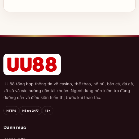
UU88 tổng hợp thông tin về casino, thể thao, nổ hũ, bắn cá, đá gà,
xổ số và các hướng dẫn tài khoản. Người dùng nên kiểm tra đúng
đường dẫn và điều kiện hiển thị trước khi thao tác.
HTTPS
Hỗ trợ 24/7
18+
Danh mục