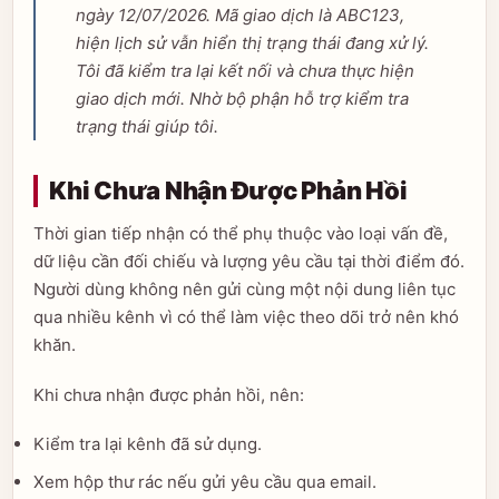
ngày 12/07/2026. Mã giao dịch là ABC123,
hiện lịch sử vẫn hiển thị trạng thái đang xử lý.
Tôi đã kiểm tra lại kết nối và chưa thực hiện
giao dịch mới. Nhờ bộ phận hỗ trợ kiểm tra
trạng thái giúp tôi.
Khi Chưa Nhận Được Phản Hồi
Thời gian tiếp nhận có thể phụ thuộc vào loại vấn đề,
dữ liệu cần đối chiếu và lượng yêu cầu tại thời điểm đó.
Người dùng không nên gửi cùng một nội dung liên tục
qua nhiều kênh vì có thể làm việc theo dõi trở nên khó
khăn.
Khi chưa nhận được phản hồi, nên:
Kiểm tra lại kênh đã sử dụng.
Xem hộp thư rác nếu gửi yêu cầu qua email.