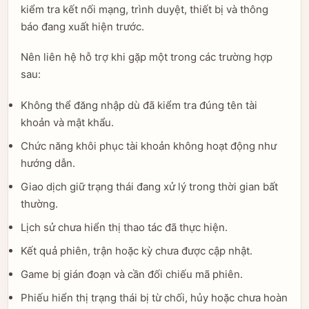
kiểm tra kết nối mạng, trình duyệt, thiết bị và thông
báo đang xuất hiện trước.
Nên liên hệ hỗ trợ khi gặp một trong các trường hợp
sau:
Không thể đăng nhập dù đã kiểm tra đúng tên tài
khoản và mật khẩu.
Chức năng khôi phục tài khoản không hoạt động như
hướng dẫn.
Giao dịch giữ trạng thái đang xử lý trong thời gian bất
thường.
Lịch sử chưa hiển thị thao tác đã thực hiện.
Kết quả phiên, trận hoặc kỳ chưa được cập nhật.
Game bị gián đoạn và cần đối chiếu mã phiên.
Phiếu hiển thị trạng thái bị từ chối, hủy hoặc chưa hoàn