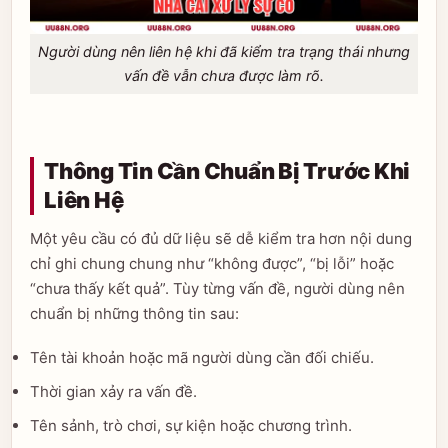
Người dùng nên liên hệ khi đã kiểm tra trạng thái nhưng
vấn đề vẫn chưa được làm rõ.
Thông Tin Cần Chuẩn Bị Trước Khi
Liên Hệ
Một yêu cầu có đủ dữ liệu sẽ dễ kiểm tra hơn nội dung
chỉ ghi chung chung như “không được”, “bị lỗi” hoặc
“chưa thấy kết quả”. Tùy từng vấn đề, người dùng nên
chuẩn bị những thông tin sau:
Tên tài khoản hoặc mã người dùng cần đối chiếu.
Thời gian xảy ra vấn đề.
Tên sảnh, trò chơi, sự kiện hoặc chương trình.